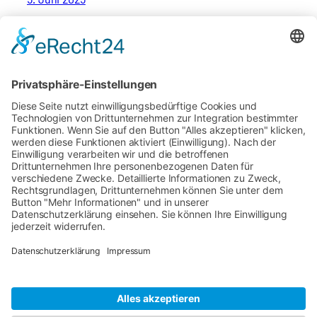
Landfleischerei Kneusel
Traditionelles Fleischerhandwerk aus dem
Südharz – Qualität und Genuss seit 1991.
Blog
Veranstaltungen
Über
Shop
FAQs
Vorlagen
Autoren
Themes