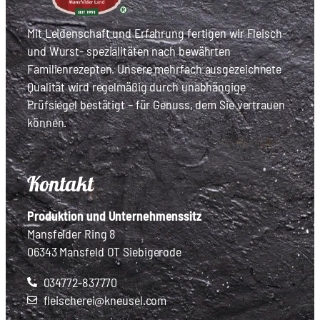
Mit Leidenschaft und Erfahrung fertigen wir Fleisch-
und Wurst- spezialitäten nach bewährten
Familienrezepten. Unsere mehrfach ausgezeichnete
Qualität wird regelmäßig durch unabhängige
Prüfsiegel bestätigt – für Genuss, dem Sie vertrauen
können.
Kontakt
Produktion und Unternehmenssitz
Mansfelder Ring 8
06343 Mansfeld OT Siebigerode
034772-837770
fleischerei@kneusel.com