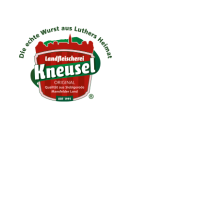
034772-837770
fleischerei@kneusel.com
Kassler